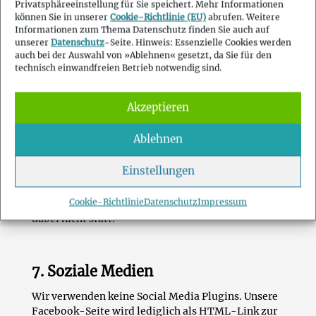
Privatsphäreeinstellung für Sie speichert. Mehr Informationen
Weitere Informationen zu Cookies im allgemeinen,
können Sie in unserer
Cookie-Richtlinie (EU)
abrufen. Weitere
Cookies auf dieser Website und Ihren individuelle
Informationen zum Thema Datenschutz finden Sie auch auf
Einstellungsmöglichkeiten finden Sie in unserer
unserer
Datenschutz
-Seite. Hinweis: Essenzielle Cookies werden
Cookie-Richtlinie
.
auch bei der Auswahl von »Ablehnen« gesetzt, da Sie für den
technisch einwandfreien Betrieb notwendig sind.
6. Google Web Fonts
Akzeptieren
Wir verwenden auf dieser Internetseite Web Fonts,
Ablehnen
die von Google Inc., 1600 Amphitheatre Parkway,
Mountain View, CA 94043, USA (nachfolgend
Einstellungen
bezeichnet als: »Google«) zur Verfügung gestellt
werden. Die Google Fonts sind lokal installiert.
Cookie-Richtlinie
Datenschutz
Impressum
Eine Verbindung zu Servern von Google findet
dabei nicht statt.
7. Soziale Medien
Wir verwenden keine Social Media Plugins. Unsere
Facebook-Seite wird lediglich als HTML-Link zur