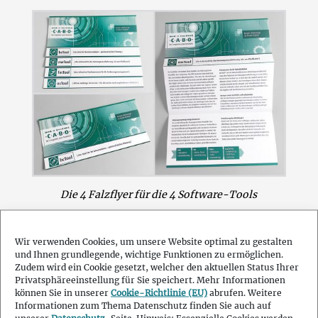
Die 4 Falzflyer für die 4 Software-Tools
Ein Corporate Manual fasst alle wichtigen
Wir verwenden Cookies, um unsere Website optimal zu gestalten
Elemente innerhalb des Corporate Designs
und Ihnen grundlegende, wichtige Funktionen zu ermöglichen.
zusammen und definiert die Leitlinie für das
Zudem wird ein Cookie gesetzt, welcher den aktuellen Status Ihrer
Privatsphäreeinstellung für Sie speichert. Mehr Informationen
Unternehmen.
können Sie in unserer
Cookie-Richtlinie (EU)
abrufen. Weitere
Hier werden Typografie, Layout Abmaßungen und
Informationen zum Thema Datenschutz finden Sie auch auf
Raster, Umgang mit dem Logo, Bildsprache, Stile
unserer
Datenschutz
-Seite. Hinweis: Essenzielle Cookies werden